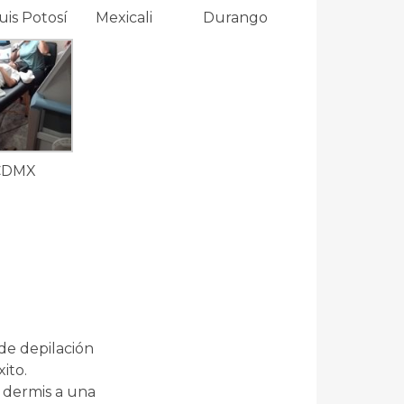
uis Potosí
Mexicali
Durango
CDMX
de depilación
ito.
a dermis a una