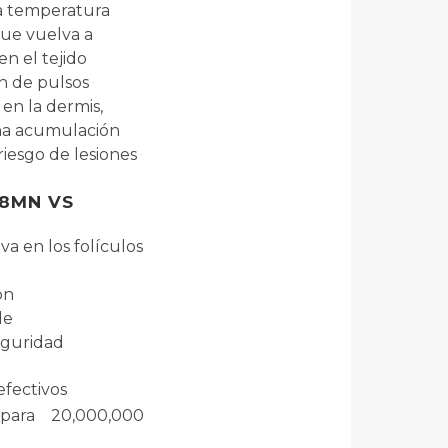
a temperatura
 que vuelva a
en el tejido
n de pulsos
en la dermis,
na acumulación
riesgo de lesiones
08MN VS
va en los folículos
ón
le
seguridad
efectivos
para 20,000,000