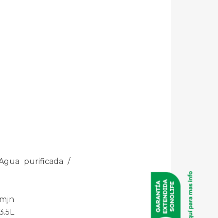
Agua purificada /
 mjn
3.5L