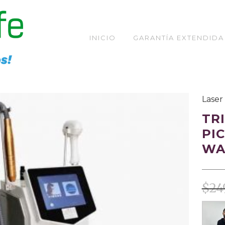
INICIO
GARANTÍA EXTENDIDA
TIENDA
Laser
TR
PI
WA
$
24