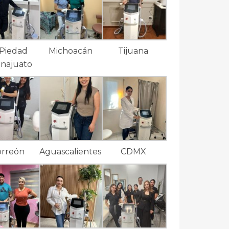
 Piedad
Michoacán
Tijuana
najuato
orreón
Aguascalientes
CDMX