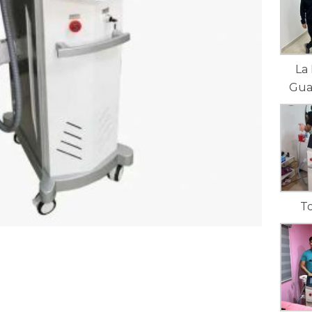
La
Gua
T