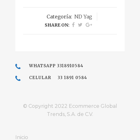
Categoría:
ND Yag
SHARE ON:
WHATSAPP 3318910584
CELULAR 33 1891 0584
© Copyright 2022
Ecommerce Global
Trends, S.A. de C.V.
Inicio