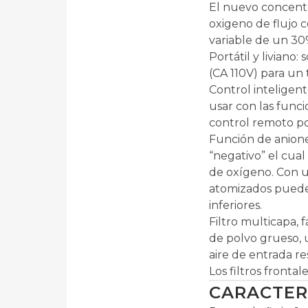
El nuevo concentr
oxigeno de flujo c
variable de un 30
Portátil y liviano
(CA 110V) para un 
Control inteligen
usar con las funci
control remoto por
Función de anione
“negativo” el cua
de oxígeno. Con u
atomizados puede a
inferiores.
Filtro multicapa, 
de polvo grueso, u
aire de entrada re
Los filtros front
CARACTERI