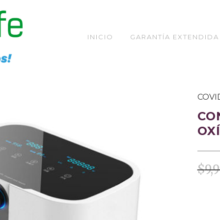
INICIO
GARANTÍA EXTENDIDA
TIENDA
COVI
CO
OX
$
9,