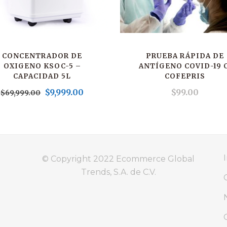
CONCENTRADOR DE
PRUEBA RÁPIDA DE
OXIGENO KSOC-5 –
ANTÍGENO COVID-19 C
CAPACIDAD 5L
COFEPRIS
$
9,999.00
$
99.00
$
69,999.00
I
© Copyright 2022
Ecommerce Global
Trends, S.A. de C.V.