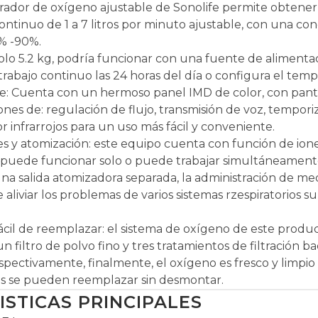
ador de oxígeno ajustable de Sonolife permite obtener
ontinuo de 1 a 7 litros por minuto ajustable, con una co
% -90%.
: solo 5.2 kg, podría funcionar con una fuente de aliment
trabajo continuo las 24 horas del día o configura el temp
te: Cuenta con un hermoso panel IMD de color, con panta
ones de: regulación de flujo, transmisión de voz, tempo
 infrarrojos para un uso más fácil y conveniente.
s y atomización: este equipo cuenta con función de ion
l puede funcionar solo o puede trabajar simultáneament
na salida atomizadora separada, la administración de m
liviar los problemas de varios sistemas rzespiratorios su
fácil de reemplazar: el sistema de oxígeno de este produc
n filtro de polvo fino y tres tratamientos de filtración ba
spectivamente, finalmente, el oxígeno es fresco y limpio 
ales se pueden reemplazar sin desmontar.
STICAS PRINCIPALES