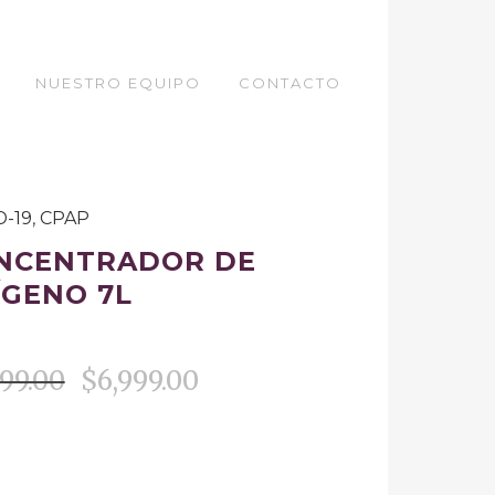
NUESTRO EQUIPO
CONTACTO
D-19
,
CPAP
NCENTRADOR DE
ÍGENO 7L
999.00
$
6,999.00