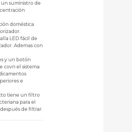
 un suministro de
ncentración
ación doméstica
orizador.
lla LED fácil de
rizador. Ademas con
es y un botón
e covn el sistema
edicamentos
periores e
to tiene un filtro
cteriana para el
después de filtrar.