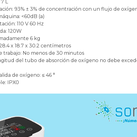
 7 L
ación: 93% ± 3% de concentración con un flujo de oxígen
máquina: <60dB (a)
ación: 110 V 60 Hz
ada: 120W
imadamente 6 kg
28.4 x 18.7 x 30.2 centímetros
 trabajo: No menos de 30 minutos
ngitud del tubo de absorción de oxígeno no debe exceder
lida de oxígeno: ≤ 46 °
e: IPX0